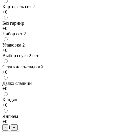
Картофель сет 2
+
0
Без гарнир
+
0
Набор сет 2
Упаковка 2
+
0
Выбор соуса 2 сет
Сеул кисло-сладкий
+
0
Даяко сладкий
+
0
Кандянг
+
0
Янгнем
+
0
1
-
+