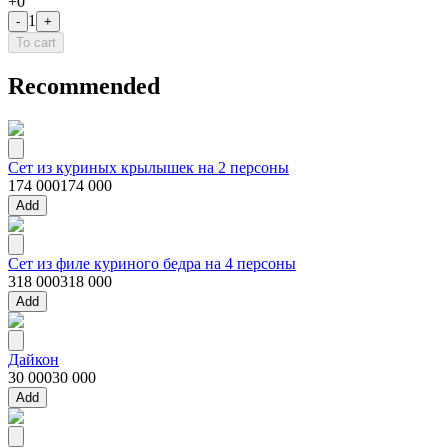
+
0
1
-
+
To cart
Recommended
Сет из куриных крылышек на 2 персоны
174 000
174 000
Add
Сет из филе куриного бедра на 4 персоны
318 000
318 000
Add
Дайкон
30 000
30 000
Add