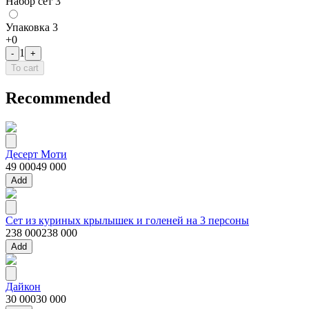
Набор сет 3
Упаковка 3
+
0
1
-
+
To cart
Recommended
Десерт Моти
49 000
49 000
Add
Сет из куриных крылышек и голеней на 3 персоны
238 000
238 000
Add
Дайкон
30 000
30 000