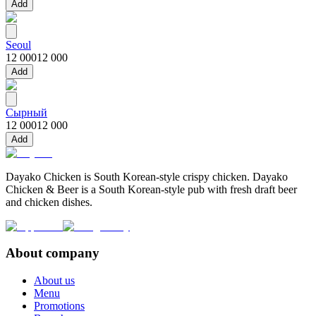
Add
Seoul
12 000
12 000
Add
Сырный
12 000
12 000
Add
Dayako Chicken is South Korean-style crispy chicken. Dayako
Chicken & Beer is a South Korean-style pub with fresh draft beer
and chicken dishes.
About company
About us
Menu
Promotions