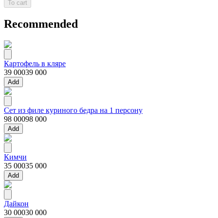
To cart
Recommended
Картофель в кляре
39 000
39 000
Add
Сет из филе куриного бедра на 1 персону
98 000
98 000
Add
Кимчи
35 000
35 000
Add
Дайкон
30 000
30 000