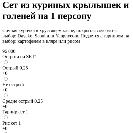
Сет из куриных крылышек и
голеней на 1 персону
Сочная курочка в хрустящем кляре, покрытая соусом на
выбор: Dayako, Seoul или Yangnyeom. Подается с гарниром на
выбор: картофелем в кляре или рисом
96 000
Острота на SET1
Острый 0,25
+
0
Не острый
+
0
Средне острый 0,25
+
0
Гарнир сет 1
Рис сет 1
+
0