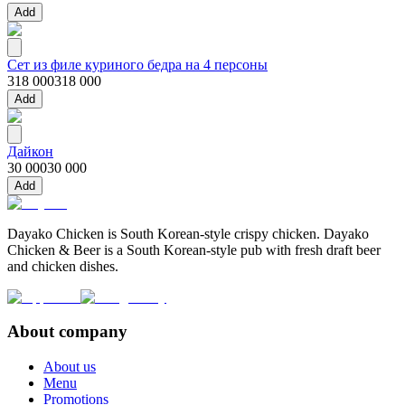
Add
Сет из филе куриного бедра на 4 персоны
318 000
318 000
Add
Дайкон
30 000
30 000
Add
Dayako Chicken is South Korean-style crispy chicken. Dayako
Chicken & Beer is a South Korean-style pub with fresh draft beer
and chicken dishes.
About company
About us
Menu
Promotions