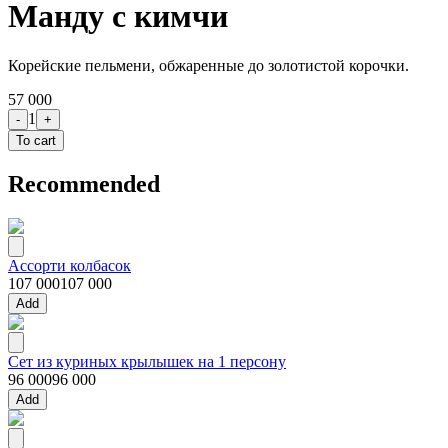
Манду с кимчи
Корейские пельмени, обжаренные до золотистой корочки.
57 000
1
-
+
To cart
Recommended
Ассорти колбасок
107 000
107 000
Add
Сет из куриных крылышек на 1 персону
96 000
96 000
Add