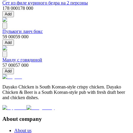
Сет из филе куриного бедра на 2 персоны
178 000
178 000
Add
Пулькоги ланч бокс
59 000
59 000
Add
Манду с говядиной
57 000
57 000
Add
Dayako Chicken is South Korean-style crispy chicken. Dayako
Chicken & Beer is a South Korean-style pub with fresh draft beer
and chicken dishes.
About company
About us