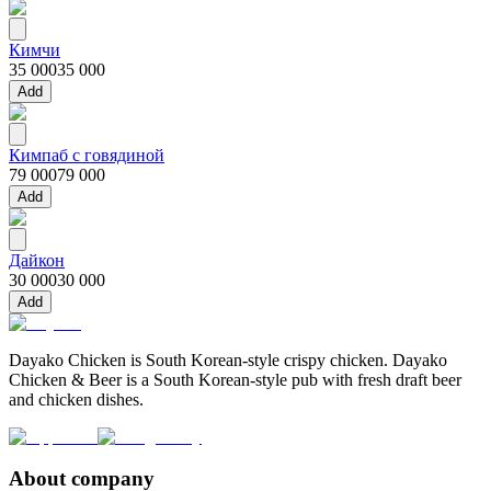
Кимчи
35 000
35 000
Add
Кимпаб с говядиной
79 000
79 000
Add
Дайкон
30 000
30 000
Add
Dayako Chicken is South Korean-style crispy chicken. Dayako
Chicken & Beer is a South Korean-style pub with fresh draft beer
and chicken dishes.
About company