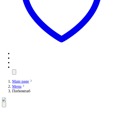
Main page
Menu
Пибимпаб