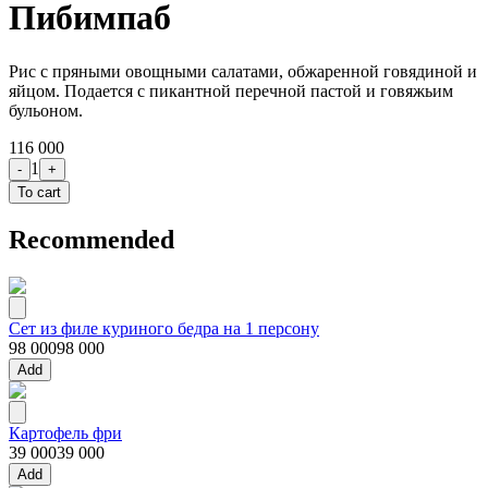
Пибимпаб
Рис с пряными овощными салатами, обжаренной говядиной и
яйцом. Подается с пикантной перечной пастой и говяжьим
бульоном.
116 000
1
-
+
To cart
Recommended
Сет из филе куриного бедра на 1 персону
98 000
98 000
Add
Картофель фри
39 000
39 000
Add