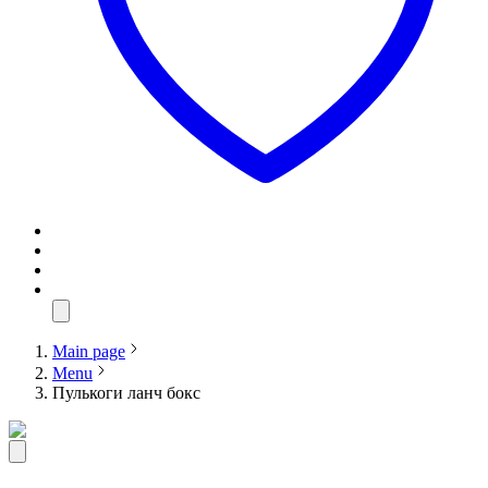
Main page
Menu
Пулькоги ланч бокс