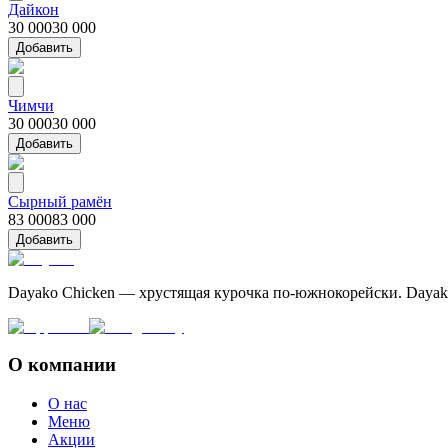
Дайкон
30 000
30 000
Добавить
Чимчи
30 000
30 000
Добавить
Сырный рамён
83 000
83 000
Добавить
Dayako Chicken — хрустящая курочка по-южнокорейски. Dayak
О компании
О нас
Меню
Акции