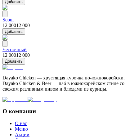
Добавить
Seoul
12 000
12 000
Добавить
Чесночный
12 000
12 000
Добавить
Dayako Chicken — хрустящая курочка по-южнокорейски.
Dayako Chicken & Beer — паб в южнокорейском стиле со
свежим разливным пивом и блюдами из курицы.
О компании
О нас
Меню
Акции