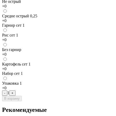
Не острый
+
0
Средне острый 0,25
+
0
Гарнир сет 1
Рис сет 1
+
0
Без гарнир
+
0
Картофель сет 1
+
0
Набор сет 1
Упаковка 1
+
0
1
-
+
В корзину
Рекомендуемые