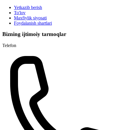
Yetkazib berish
To'lov
Maxfiylik siyosati
Foydalanish shartlari
Bizning ijtimoiy tarmoqlar
Telefon