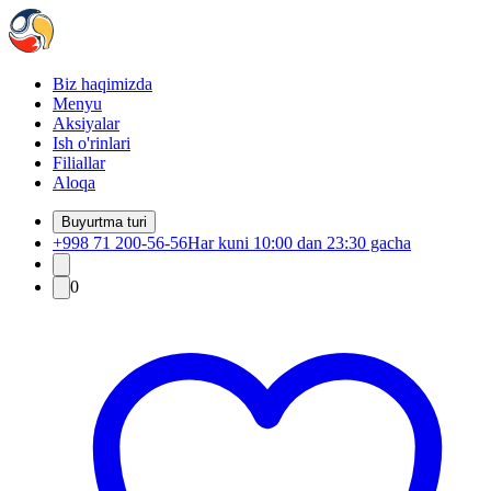
Biz haqimizda
Menyu
Aksiyalar
Ish o'rinlari
Filiallar
Aloqa
Buyurtma turi
+998 71 200-56-56
Har kuni 10:00 dan 23:30 gacha
0