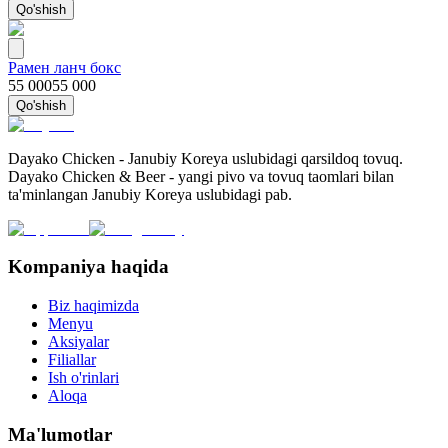
Qo'shish
Рамен ланч бокс
55 000
55 000
Qo'shish
Dayako Chicken - Janubiy Koreya uslubidagi qarsildoq tovuq.
Dayako Chicken & Beer - yangi pivo va tovuq taomlari bilan
ta'minlangan Janubiy Koreya uslubidagi pab.
Kompaniya haqida
Biz haqimizda
Menyu
Aksiyalar
Filiallar
Ish o'rinlari
Aloqa
Ma'lumotlar