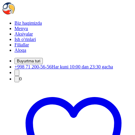
Biz haqimizda
Menyu
Aksiyalar
Ish o'rinlari
Filiallar
Aloqa
Buyurtma turi
+998 71 200-56-56
Har kuni 10:00 dan 23:30 gacha
0