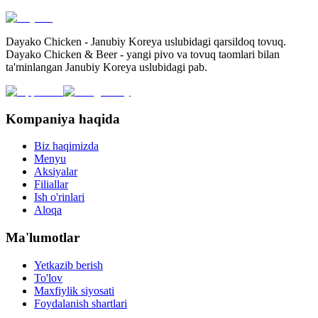
Dayako Chicken - Janubiy Koreya uslubidagi qarsildoq tovuq.
Dayako Chicken & Beer - yangi pivo va tovuq taomlari bilan
ta'minlangan Janubiy Koreya uslubidagi pab.
Kompaniya haqida
Biz haqimizda
Menyu
Aksiyalar
Filiallar
Ish o'rinlari
Aloqa
Ma'lumotlar
Yetkazib berish
To'lov
Maxfiylik siyosati
Foydalanish shartlari