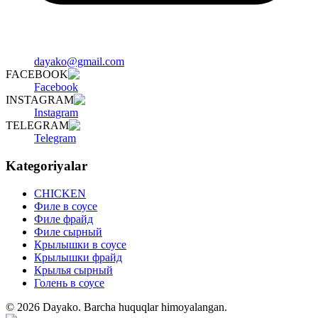
dayako@gmail.com
FACEBOOK
Facebook
INSTAGRAM
Instagram
TELEGRAM
Telegram
Kategoriyalar
CHICKEN
Филе в соусе
Филе фрайд
Филе сырный
Крылышки в соусе
Крылышки фрайд
Крылья сырный
Голень в соусе
©
2026
Dayako
.
Barcha huquqlar himoyalangan.