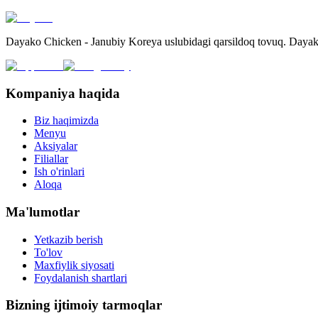
Dayako Chicken - Janubiy Koreya uslubidagi qarsildoq tovuq. Dayako
Kompaniya haqida
Biz haqimizda
Menyu
Aksiyalar
Filiallar
Ish o'rinlari
Aloqa
Ma'lumotlar
Yetkazib berish
To'lov
Maxfiylik siyosati
Foydalanish shartlari
Bizning ijtimoiy tarmoqlar