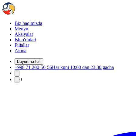
Biz haqimizda
Menyu
Aksiyalar
Ish o'rinlari
Filiallar
Aloqa
Buyurtma turi
+998 71 200-56-56
Har kuni 10:00 dan 23:30 gacha
0