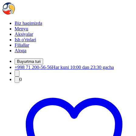
Biz haqimizda
Menyu
Aksiyalar
Ish o'rinlari
Filiallar
Aloqa
Buyurtma turi
+998 71 200-56-56
Har kuni 10:00 dan 23:30 gacha
0