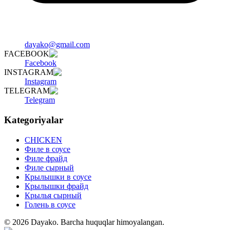
dayako@gmail.com
FACEBOOK
Facebook
INSTAGRAM
Instagram
TELEGRAM
Telegram
Kategoriyalar
CHICKEN
Филе в соусе
Филе фрайд
Филе сырный
Крылышки в соусе
Крылышки фрайд
Крылья сырный
Голень в соусе
©
2026
Dayako
.
Barcha huquqlar himoyalangan.