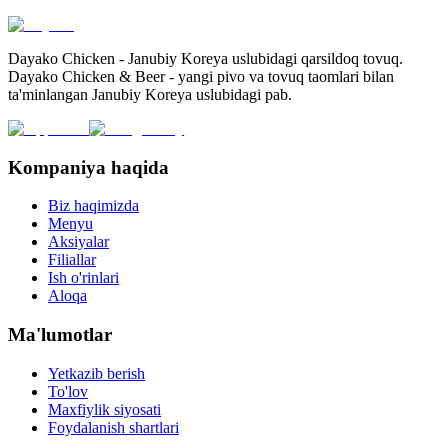
Dayako Chicken - Janubiy Koreya uslubidagi qarsildoq tovuq.
Dayako Chicken & Beer - yangi pivo va tovuq taomlari bilan
ta'minlangan Janubiy Koreya uslubidagi pab.
Kompaniya haqida
Biz haqimizda
Menyu
Aksiyalar
Filiallar
Ish o'rinlari
Aloqa
Ma'lumotlar
Yetkazib berish
To'lov
Maxfiylik siyosati
Foydalanish shartlari