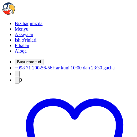
Biz haqimizda
Menyu
Aksiyalar
Ish o'rinlari
Filiallar
Aloqa
Buyurtma turi
+998 71 200-56-56
Har kuni 10:00 dan 23:30 gacha
0