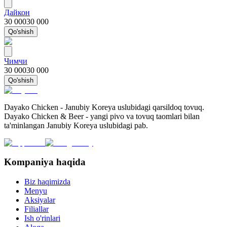
Дайкон
30 000
30 000
Qo'shish
Чимчи
30 000
30 000
Qo'shish
Dayako Chicken - Janubiy Koreya uslubidagi qarsildoq tovuq.
Dayako Chicken & Beer - yangi pivo va tovuq taomlari bilan
ta'minlangan Janubiy Koreya uslubidagi pab.
Kompaniya haqida
Biz haqimizda
Menyu
Aksiyalar
Filiallar
Ish o'rinlari