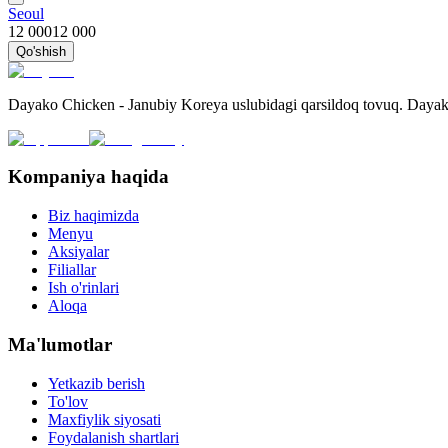
Seoul
12 000
12 000
Qo'shish
Dayako Chicken - Janubiy Koreya uslubidagi qarsildoq tovuq. Dayako
Kompaniya haqida
Biz haqimizda
Menyu
Aksiyalar
Filiallar
Ish o'rinlari
Aloqa
Ma'lumotlar
Yetkazib berish
To'lov
Maxfiylik siyosati
Foydalanish shartlari