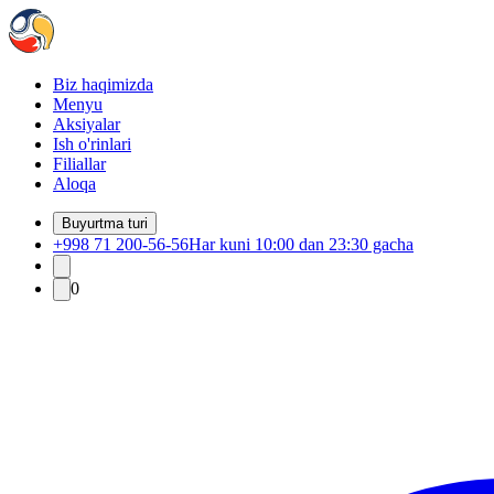
Biz haqimizda
Menyu
Aksiyalar
Ish o'rinlari
Filiallar
Aloqa
Buyurtma turi
+998 71 200-56-56
Har kuni 10:00 dan 23:30 gacha
0