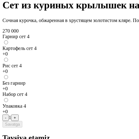
Сет из куриных крылышек на
Сочная курочка, обжаренная в хрустящем золотистом кляре. По
270 000
Гарнир сет 4
Картофель сет 4
+
0
Рис сет 4
+
0
Без гарнир
+
0
Набор сет 4
Упаковка 4
+
0
1
-
+
Savatga
Tavsiya etamiz