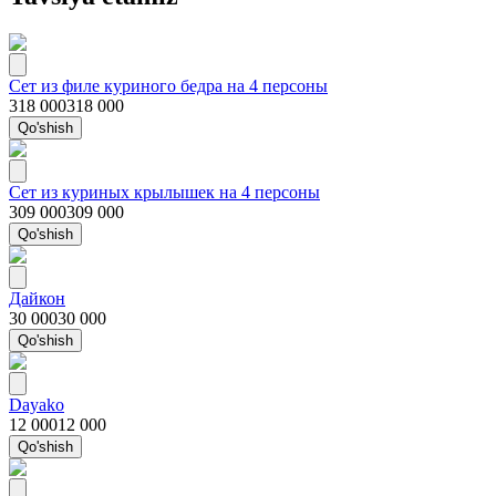
Сет из филе куриного бедра на 4 персоны
318 000
318 000
Qo'shish
Сет из куриных крылышек на 4 персоны
309 000
309 000
Qo'shish
Дайкон
30 000
30 000
Qo'shish
Dayako
12 000
12 000
Qo'shish