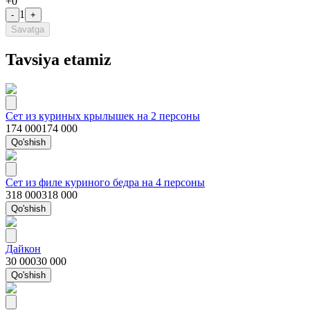
+
0
1
-
+
Savatga
Tavsiya etamiz
Сет из куриных крылышек на 2 персоны
174 000
174 000
Qo'shish
Сет из филе куриного бедра на 4 персоны
318 000
318 000
Qo'shish
Дайкон
30 000
30 000
Qo'shish