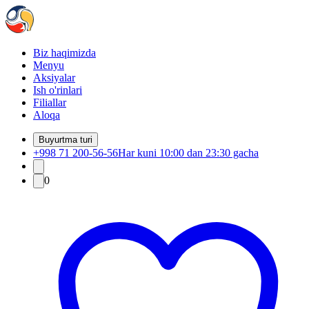
Biz haqimizda
Menyu
Aksiyalar
Ish o'rinlari
Filiallar
Aloqa
Buyurtma turi
+998 71 200-56-56
Har kuni 10:00 dan 23:30 gacha
0