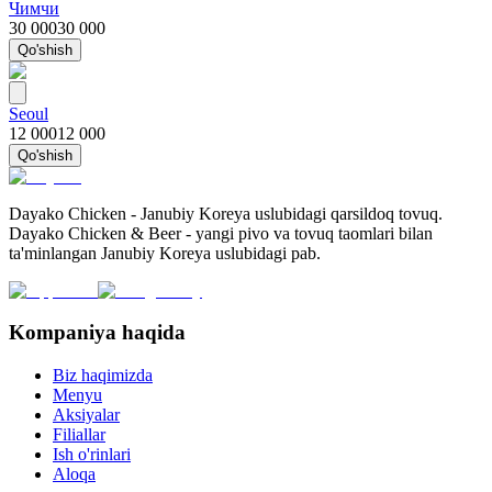
Чимчи
30 000
30 000
Qo'shish
Seoul
12 000
12 000
Qo'shish
Dayako Chicken - Janubiy Koreya uslubidagi qarsildoq tovuq.
Dayako Chicken & Beer - yangi pivo va tovuq taomlari bilan
ta'minlangan Janubiy Koreya uslubidagi pab.
Kompaniya haqida
Biz haqimizda
Menyu
Aksiyalar
Filiallar
Ish o'rinlari
Aloqa