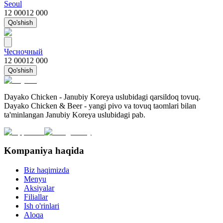
Seoul
12 000
12 000
Qo'shish
Чесночный
12 000
12 000
Qo'shish
Dayako Chicken - Janubiy Koreya uslubidagi qarsildoq tovuq.
Dayako Chicken & Beer - yangi pivo va tovuq taomlari bilan
ta'minlangan Janubiy Koreya uslubidagi pab.
Kompaniya haqida
Biz haqimizda
Menyu
Aksiyalar
Filiallar
Ish o'rinlari
Aloqa