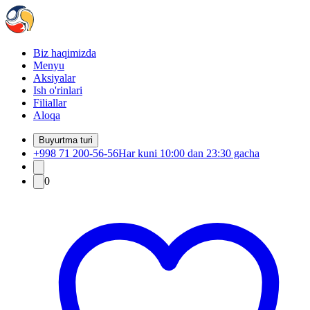
Biz haqimizda
Menyu
Aksiyalar
Ish o'rinlari
Filiallar
Aloqa
Buyurtma turi
+998 71 200-56-56
Har kuni 10:00 dan 23:30 gacha
0