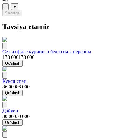
+
0
1
-
+
Savatga
Tavsiya etamiz
Сет из филе куриного бедра на 2 персоны
178 000
178 000
Qo'shish
Кукси спец.
86 000
86 000
Qo'shish
Дайкон
30 000
30 000
Qo'shish