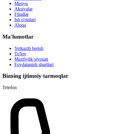
Menyu
Aksiyalar
Filiallar
Ish o'rinlari
Aloqa
Ma'lumotlar
Yetkazib berish
To'lov
Maxfiylik siyosati
Foydalanish shartlari
Bizning ijtimoiy tarmoqlar
Telefon