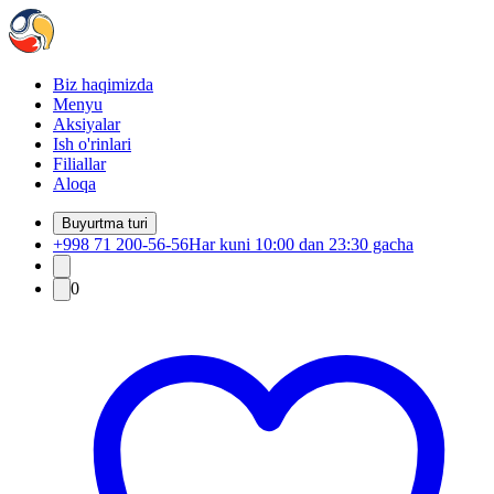
Biz haqimizda
Menyu
Aksiyalar
Ish o'rinlari
Filiallar
Aloqa
Buyurtma turi
+998 71 200-56-56
Har kuni 10:00 dan 23:30 gacha
0