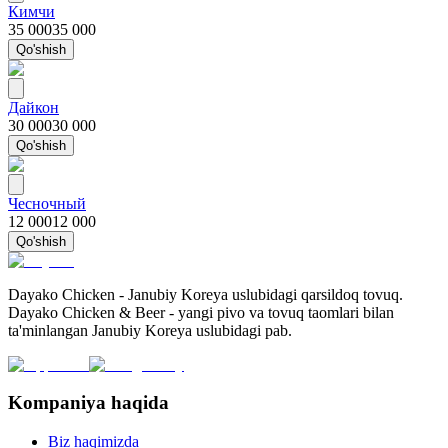
Кимчи
35 000
35 000
Qo'shish
Дайкон
30 000
30 000
Qo'shish
Чесночный
12 000
12 000
Qo'shish
Dayako Chicken - Janubiy Koreya uslubidagi qarsildoq tovuq.
Dayako Chicken & Beer - yangi pivo va tovuq taomlari bilan
ta'minlangan Janubiy Koreya uslubidagi pab.
Kompaniya haqida
Biz haqimizda