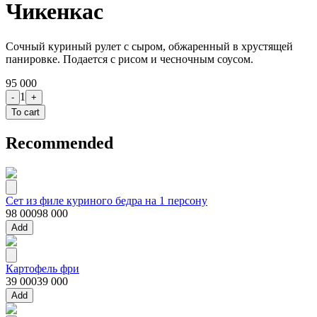
Чикенкас
Сочный куриный рулет с сыром, обжаренный в хрустящей
панировке. Подается с рисом и чесночным соусом.
95 000
1
-
+
To cart
Recommended
Сет из филе куриного бедра на 1 персону
98 000
98 000
Add
Картофель фри
39 000
39 000
Add