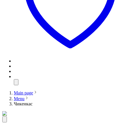
Main page
Menu
Чикенкас