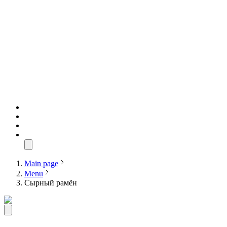
Main page
Menu
Сырный рамён