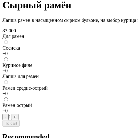
Сырный рамён
Лапша рамен в насыщенном сырном бульоне, на выбор курица и
83 000
Для рамен
Сосиска
+
0
Куриное филе
+
0
Лапша для рамен
Рамен средне-острый
+
0
Рамен острый
+
0
1
-
+
To cart
Recommended