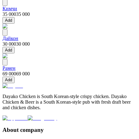
Кимчи
35 000
35 000
Add
Дайкон
30 000
30 000
Add
Рамен
69 000
69 000
Add
Dayako Chicken is South Korean-style crispy chicken. Dayako
Chicken & Beer is a South Korean-style pub with fresh draft beer
and chicken dishes.
About company