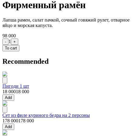
Фирменный рамён
Лапша рамен, салат пачкой, сочный говяжий рулет, отварное
яйцо и морская капуста.
98 000
1
-
+
To cart
Recommended
Пигоди 1 шт
18 000
18 000
Add
Сет из филе куриного бедра на 2 персоны
178 000
178 000
Add