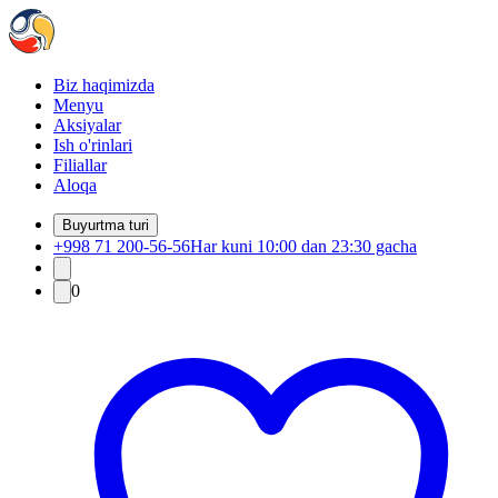
Biz haqimizda
Menyu
Aksiyalar
Ish o'rinlari
Filiallar
Aloqa
Buyurtma turi
+998 71 200-56-56
Har kuni 10:00 dan 23:30 gacha
0