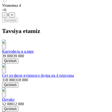
Упаковка 4
+
0
1
-
+
Savatga
Tavsiya etamiz
Картофель в кляре
39 000
39 000
Qo'shish
Сет из филе куриного бедра на 4 персоны
318 000
318 000
Qo'shish
Dayako
12 000
12 000
Qo'shish