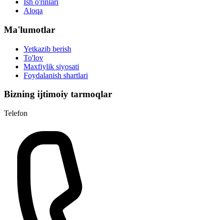
Ish o'rinlari
Aloqa
Ma'lumotlar
Yetkazib berish
To'lov
Maxfiylik siyosati
Foydalanish shartlari
Bizning ijtimoiy tarmoqlar
Telefon