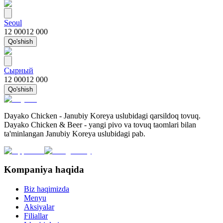
Seoul
12 000
12 000
Qo'shish
Сырный
12 000
12 000
Qo'shish
Dayako Chicken - Janubiy Koreya uslubidagi qarsildoq tovuq.
Dayako Chicken & Beer - yangi pivo va tovuq taomlari bilan
ta'minlangan Janubiy Koreya uslubidagi pab.
Kompaniya haqida
Biz haqimizda
Menyu
Aksiyalar
Filiallar