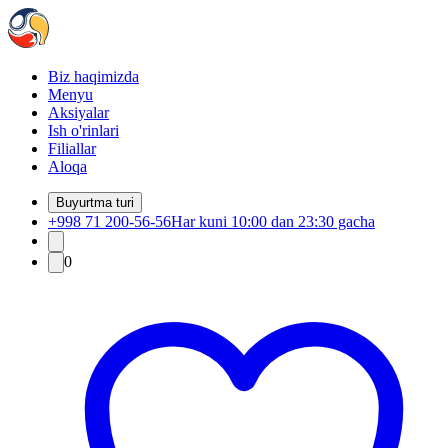
Biz haqimizda
Menyu
Aksiyalar
Ish o'rinlari
Filiallar
Aloqa
Buyurtma turi
+998 71 200-56-56
Har kuni 10:00 dan 23:30 gacha
0