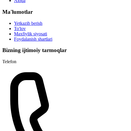
Aloqa
Ma'lumotlar
Yetkazib berish
To'lov
Maxfiylik siyosati
Foydalanish shartlari
Bizning ijtimoiy tarmoqlar
Telefon