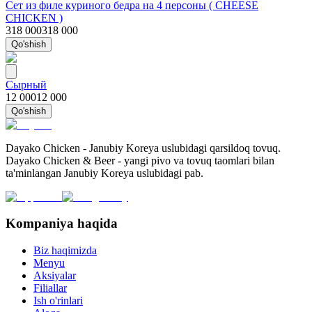
Сет из филе куриного бедра на 4 персоны ( CHEESE
CHICKEN )
318 000
318 000
Qo'shish
Сырный
12 000
12 000
Qo'shish
Dayako Chicken - Janubiy Koreya uslubidagi qarsildoq tovuq.
Dayako Chicken & Beer - yangi pivo va tovuq taomlari bilan
ta'minlangan Janubiy Koreya uslubidagi pab.
Kompaniya haqida
Biz haqimizda
Menyu
Aksiyalar
Filiallar
Ish o'rinlari