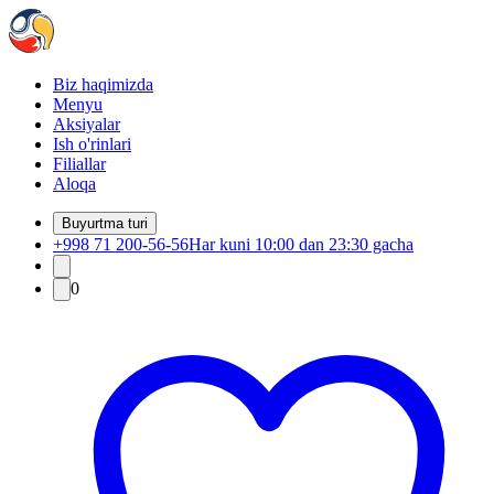
Biz haqimizda
Menyu
Aksiyalar
Ish o'rinlari
Filiallar
Aloqa
Buyurtma turi
+998 71 200-56-56
Har kuni 10:00 dan 23:30 gacha
0