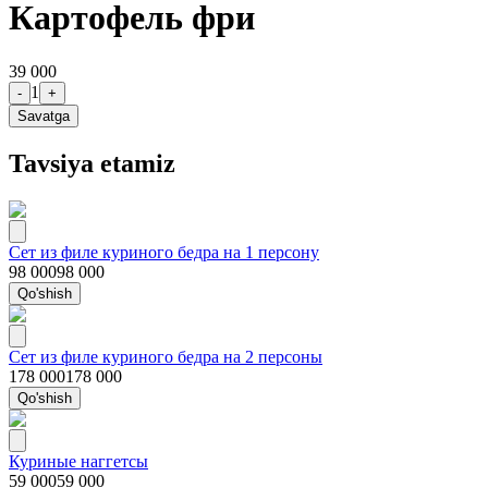
Картофель фри
39 000
1
-
+
Savatga
Tavsiya etamiz
Сет из филе куриного бедра на 1 персону
98 000
98 000
Qo'shish
Сет из филе куриного бедра на 2 персоны
178 000
178 000
Qo'shish
Куриные наггетсы
59 000
59 000