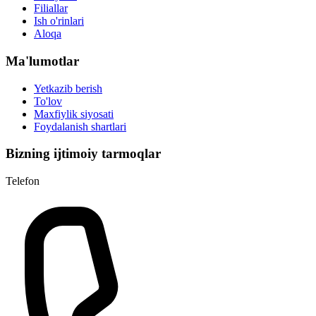
Filiallar
Ish o'rinlari
Aloqa
Ma'lumotlar
Yetkazib berish
To'lov
Maxfiylik siyosati
Foydalanish shartlari
Bizning ijtimoiy tarmoqlar
Telefon