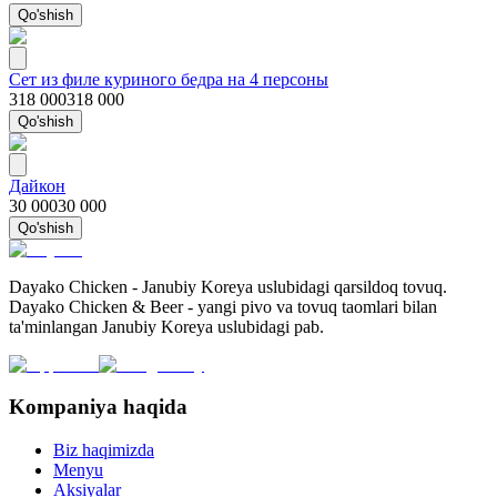
Qo'shish
Сет из филе куриного бедра на 4 персоны
318 000
318 000
Qo'shish
Дайкон
30 000
30 000
Qo'shish
Dayako Chicken - Janubiy Koreya uslubidagi qarsildoq tovuq.
Dayako Chicken & Beer - yangi pivo va tovuq taomlari bilan
ta'minlangan Janubiy Koreya uslubidagi pab.
Kompaniya haqida
Biz haqimizda
Menyu
Aksiyalar