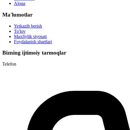
Aloqa
Ma'lumotlar
Yetkazib berish
To'lov
Maxfiylik siyosati
Foydalanish shartlari
Bizning ijtimoiy tarmoqlar
Telefon