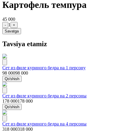
Картофель темпура
45 000
1
-
+
Savatga
Tavsiya etamiz
Сет из филе куриного бедра на 1 персону
98 000
98 000
Qo'shish
Сет из филе куриного бедра на 2 персоны
178 000
178 000
Qo'shish
Сет из филе куриного бедра на 4 персоны
318 000
318 000