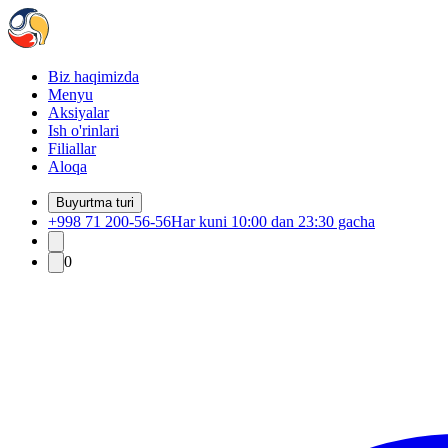
Biz haqimizda
Menyu
Aksiyalar
Ish o'rinlari
Filiallar
Aloqa
Buyurtma turi
+998 71 200-56-56
Har kuni 10:00 dan 23:30 gacha
0