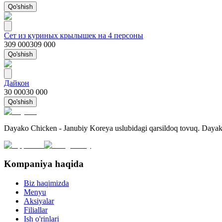
Qo'shish
Сет из куриных крылышек на 4 персоны
309 000
309 000
Qo'shish
Дайкон
30 000
30 000
Qo'shish
Dayako Chicken - Janubiy Koreya uslubidagi qarsildoq tovuq. Dayako
Kompaniya haqida
Biz haqimizda
Menyu
Aksiyalar
Filiallar
Ish o'rinlari