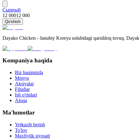
Сырный
12 000
12 000
Qo'shish
Dayako Chicken - Janubiy Koreya uslubidagi qarsildoq tovuq. Dayako
Kompaniya haqida
Biz haqimizda
Menyu
Aksiyalar
Filiallar
Ish o'rinlari
Aloqa
Ma'lumotlar
Yetkazib berish
To'lov
Maxfiylik siyosati