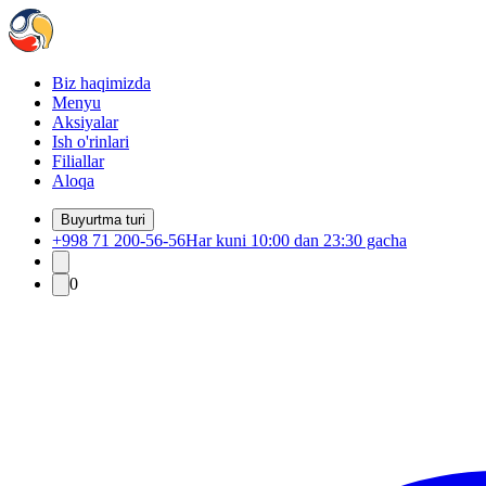
Biz haqimizda
Menyu
Aksiyalar
Ish o'rinlari
Filiallar
Aloqa
Buyurtma turi
+998 71 200-56-56
Har kuni 10:00 dan 23:30 gacha
0