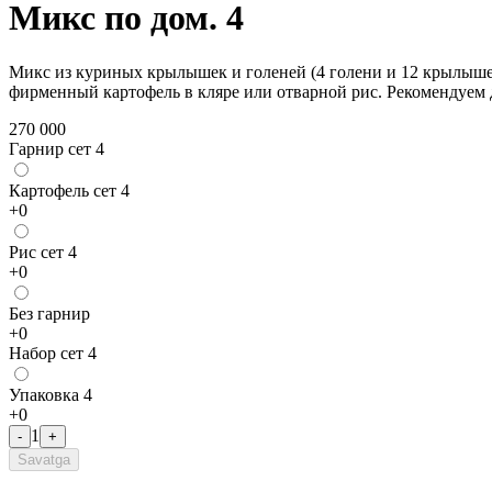
Микс по дом. 4
Микс из куриных крылышек и голеней (4 голени и 12 крылышек
фирменный картофель в кляре или отварной рис. Рекомендуем
270 000
Гарнир сет 4
Картофель сет 4
+
0
Рис сет 4
+
0
Без гарнир
+
0
Набор сет 4
Упаковка 4
+
0
1
-
+
Savatga