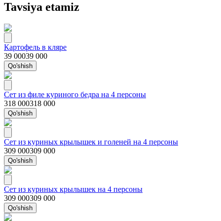
Tavsiya etamiz
Картофель в кляре
39 000
39 000
Qo'shish
Сет из филе куриного бедра на 4 персоны
318 000
318 000
Qo'shish
Сет из куриных крылышек и голеней на 4 персоны
309 000
309 000
Qo'shish
Сет из куриных крылышек на 4 персоны
309 000
309 000
Qo'shish