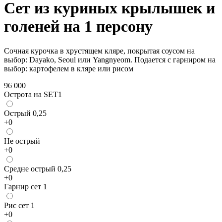
Сет из куриных крылышек и
голеней на 1 персону
Сочная курочка в хрустящем кляре, покрытая соусом на
выбор: Dayako, Seoul или Yangnyeom. Подается с гарниром на
выбор: картофелем в кляре или рисом
96 000
Острота на SET1
Острый 0,25
+
0
Не острый
+
0
Средне острый 0,25
+
0
Гарнир сет 1
Рис сет 1
+
0