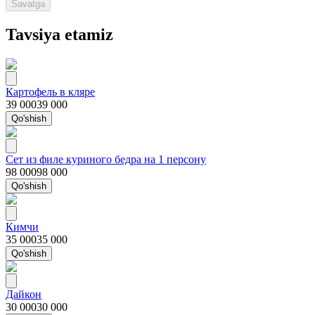
Savatga
Tavsiya etamiz
Картофель в кляре
39 000
39 000
Qo'shish
Сет из филе куриного бедра на 1 персону
98 000
98 000
Qo'shish
Кимчи
35 000
35 000
Qo'shish
Дайкон
30 000
30 000