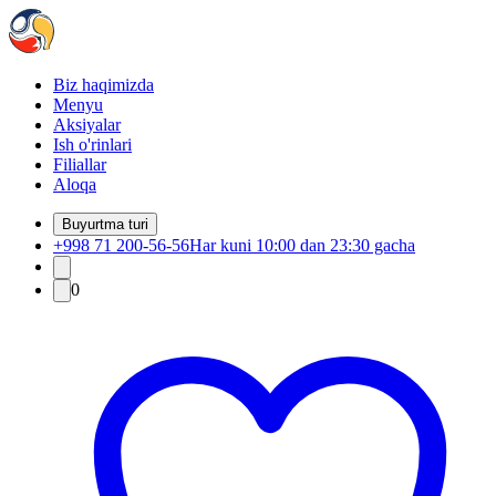
Biz haqimizda
Menyu
Aksiyalar
Ish o'rinlari
Filiallar
Aloqa
Buyurtma turi
+998 71 200-56-56
Har kuni 10:00 dan 23:30 gacha
0