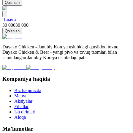
Qo'shish
Чимчи
30 000
30 000
Qo'shish
Dayako Chicken - Janubiy Koreya uslubidagi qarsildoq tovuq.
Dayako Chicken & Beer - yangi pivo va tovuq taomlari bilan
ta'minlangan Janubiy Koreya uslubidagi pab.
Kompaniya haqida
Biz haqimizda
Menyu
Aksiyalar
Filiallar
Ish o'rinlari
Aloqa
Ma'lumotlar