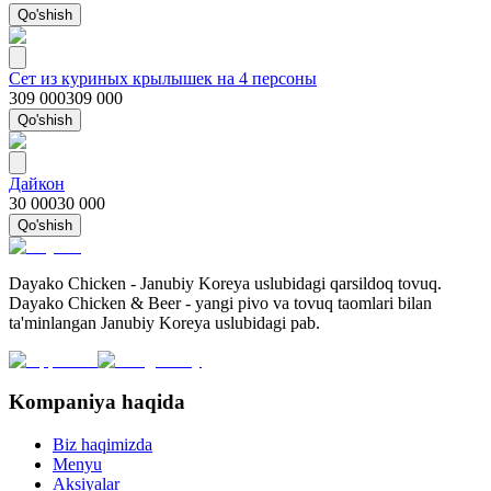
Qo'shish
Сет из куриных крылышек на 4 персоны
309 000
309 000
Qo'shish
Дайкон
30 000
30 000
Qo'shish
Dayako Chicken - Janubiy Koreya uslubidagi qarsildoq tovuq.
Dayako Chicken & Beer - yangi pivo va tovuq taomlari bilan
ta'minlangan Janubiy Koreya uslubidagi pab.
Kompaniya haqida
Biz haqimizda
Menyu
Aksiyalar