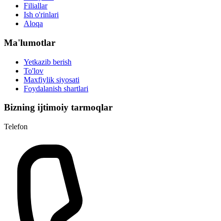
Filiallar
Ish o'rinlari
Aloqa
Ma'lumotlar
Yetkazib berish
To'lov
Maxfiylik siyosati
Foydalanish shartlari
Bizning ijtimoiy tarmoqlar
Telefon