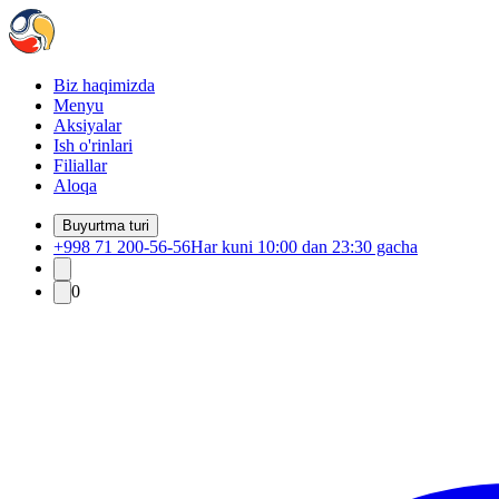
Biz haqimizda
Menyu
Aksiyalar
Ish o'rinlari
Filiallar
Aloqa
Buyurtma turi
+998 71 200-56-56
Har kuni 10:00 dan 23:30 gacha
0