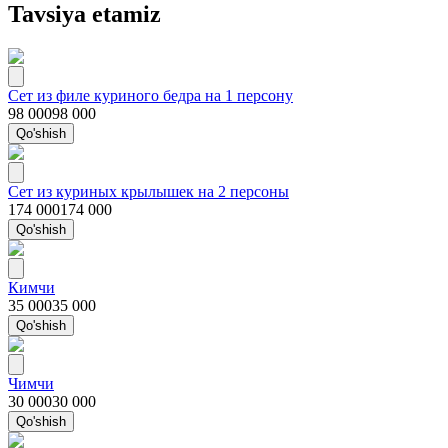
Tavsiya etamiz
Сет из филе куриного бедра на 1 персону
98 000
98 000
Qo'shish
Сет из куриных крылышек на 2 персоны
174 000
174 000
Qo'shish
Кимчи
35 000
35 000
Qo'shish
Чимчи
30 000
30 000
Qo'shish