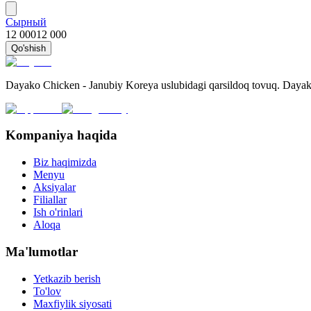
Сырный
12 000
12 000
Qo'shish
Dayako Chicken - Janubiy Koreya uslubidagi qarsildoq tovuq. Dayako
Kompaniya haqida
Biz haqimizda
Menyu
Aksiyalar
Filiallar
Ish o'rinlari
Aloqa
Ma'lumotlar
Yetkazib berish
To'lov
Maxfiylik siyosati