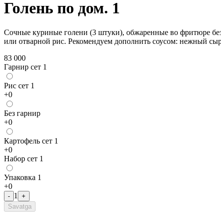
Голень по дом. 1
Сочные куриные голени (3 штуки), обжаренные во фритюре без
или отварной рис. Рекомендуем дополнить соусом: нежный сы
83 000
Гарнир сет 1
Рис сет 1
+
0
Без гарнир
+
0
Картофель сет 1
+
0
Набор сет 1
Упаковка 1
+
0
1
-
+
Savatga