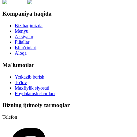
Kompaniya haqida
Biz haqimizda
Menyu
Aksiyalar
Filiallar
Ish o'rinlari
Aloqa
Ma'lumotlar
Yetkazib berish
To'lov
Maxfiylik siyosati
Foydalanish shartlari
Bizning ijtimoiy tarmoqlar
Telefon