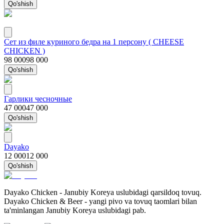
Qo'shish
Сет из филе куриного бедра на 1 персону ( CHEESE
CHICKEN )
98 000
98 000
Qo'shish
Гарлики чесночные
47 000
47 000
Qo'shish
Dayako
12 000
12 000
Qo'shish
Dayako Chicken - Janubiy Koreya uslubidagi qarsildoq tovuq.
Dayako Chicken & Beer - yangi pivo va tovuq taomlari bilan
ta'minlangan Janubiy Koreya uslubidagi pab.