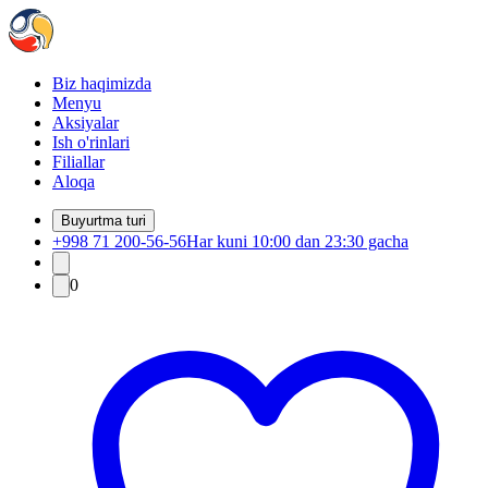
Biz haqimizda
Menyu
Aksiyalar
Ish o'rinlari
Filiallar
Aloqa
Buyurtma turi
+998 71 200-56-56
Har kuni 10:00 dan 23:30 gacha
0