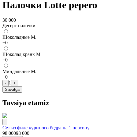
Палочки Lotte pepero
30 000
Десерт палочки
Шоколадные М.
+
0
Шоколад кранк М.
+
0
Миндальные М.
+
0
1
-
+
Savatga
Tavsiya etamiz
Сет из филе куриного бедра на 1 персону
98 000
98 000