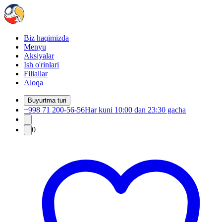
Biz haqimizda
Menyu
Aksiyalar
Ish o'rinlari
Filiallar
Aloqa
Buyurtma turi
+998 71 200-56-56
Har kuni 10:00 dan 23:30 gacha
0