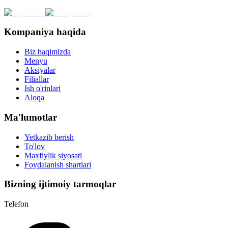
Kompaniya haqida
Biz haqimizda
Menyu
Aksiyalar
Filiallar
Ish o'rinlari
Aloqa
Ma'lumotlar
Yetkazib berish
To'lov
Maxfiylik siyosati
Foydalanish shartlari
Bizning ijtimoiy tarmoqlar
Telefon