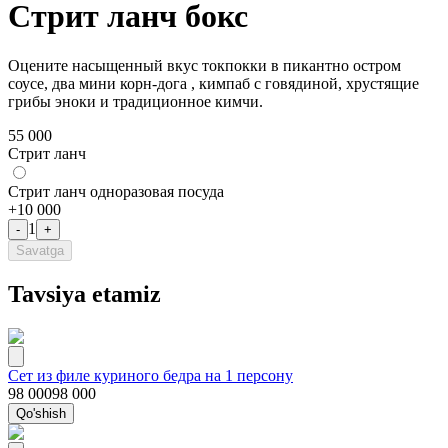
Стрит ланч бокс
Оцените насыщенный вкус токпокки в пикантно остром
соусе, два мини корн-дога , кимпаб с говядиной, хрустящие
грибы эноки и традиционное кимчи.
55 000
Стрит ланч
Стрит ланч одноразовая посуда
+
10 000
1
-
+
Savatga
Tavsiya etamiz
Сет из филе куриного бедра на 1 персону
98 000
98 000
Qo'shish